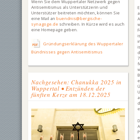
Wenn Sie dem Wuppertaler Netzwerk gegen
Antisemitismus als Unterstützerin und
E
Unterstützer beitreten möchten, können Sie
a
eine Mail an
buendnis@bergische-
A
synagoge.de
schreiben. In Kürze wird es auch
w
eine Homepage geben.
i
Gründungserklärung des Wuppertaler
i
Bündnisses gegen Antisemitismus
7
f
w
B
Nachgesehen: Chanukka 2025 in
Ü
Wuppertal • Entzünden der
U
fünften Kerze am 18.12.2025
a
d
e
P
e