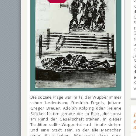
K
C
z
Ü
b
J
S
K
d
e
K
w
Die soziale Frage war im Tal der Wupper immer
schon bedeutsam. Friedrich Engels, Johann
Gregor Breuer, Adolph Kolping oder Helene
Stöcker hatten gerade die im Blick, die sonst
am Rand der Gesellschaft stehen. In dieser
Tradition sollte Wuppertal auch heute stehen
und eine Stadt sein, in der alle Menschen
einen Platz haben. Wie passt dazu, dass