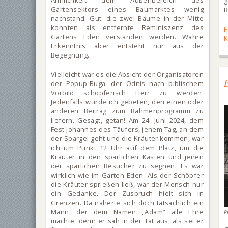
Ähnlichkeit dem Außenbereich des
g
Gartensektors eines Baumarktes wenig
B
nachstand. Gut: die zwei Bäume in der Mitte
konnten als entfernte Reminiszenz des
F
Gartens Eden verstanden werden. Wahre
Erkenntnis aber entsteht nur aus der
Begegnung.
Vielleicht war es die Absicht der Organisatoren
der Popup-Buga, der Ödnis nach biblischem
Vorbild schöpferisch Herr zu werden.
Jedenfalls wurde ich gebeten, den einen oder
anderen Beitrag zum Rahmenprogramm zu
liefern. Gesagt, getan! Am 24. Juni 2024, dem
Fest Johannes des Täufers, jenem Tag, an dem
der Spargel geht und die Kräuter kommen, war
ich um Punkt 12 Uhr auf dem Platz, um die
Kräuter in den spärlichen Kästen und jenen
der spärlichen Besucher zu segnen. Es war
wirklich wie im Garten Eden. Als der Schöpfer
die Kräuter sprießen ließ, war der Mensch nur
ein Gedanke. Der Zuspruch hielt sich in
Grenzen. Da näherte sich doch tatsächlich ein
Mann, der dem Namen „Adam“ alle Ehre
P
machte, denn er sah in der Tat aus, als sei er