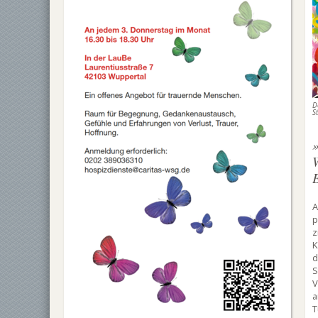
D
S
A
p
z
K
d
S
V
a
T