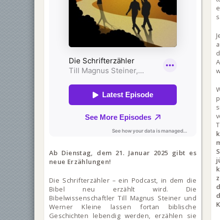
s
a
d
A
w
W
p
s
k
Ab Dienstag, dem 21. Januar 2025 gibt es
j
neue Erzählungen!
z
Die Schrifterzähler – ein Podcast, in dem die
Bibel neu erzählt wird. Die
d
Bibelwissenschaftler Till Magnus Steiner und
K
Werner Kleine lassen fortan biblische
Geschichten lebendig werden, erzählen sie