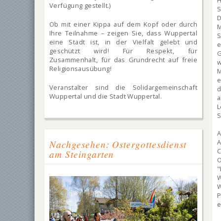
H
Verfügung gestellt.)
S
D
Ob mit einer Kippa auf dem Kopf oder durch
M
Ihre Teilnahme – zeigen Sie, dass Wuppertal
S
eine Stadt ist, in der Vielfalt gelebt und
e
geschützt wird! Für Respekt, für
G
Zusammenhalt, für das Grundrecht auf freie
w
Religionsausübung!
e
Veranstalter sind die Solidargemeinschaft
d
Wuppertal und die Stadt Wuppertal.
S
A
Nachgesehen: Ostergottesdienst
A
am Steingarten
O
"
W
e