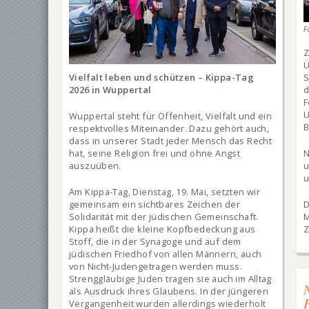
F
Vielfalt leben und schützen – Kippa-Tag
S
2026 in Wuppertal
d
F
U
Wuppertal steht für Offenheit, Vielfalt und ein
B
respektvolles Miteinander. Dazu gehört auch,
dass in unserer Stadt jeder Mensch das Recht
hat, seine Religion frei und ohne Angst
auszuüben.
u
Am Kippa-Tag, Dienstag, 19. Mai, setzten wir
gemeinsam ein sichtbares Zeichen der
D
Solidarität mit der jüdischen Gemeinschaft.
M
Kippa heißt die kleine Kopfbedeckung aus
Z
Stoff, die in der Synagoge und auf dem
jüdischen Friedhof von allen Männern, auch
von Nicht-Judengetragen werden muss.
Strenggläubige Juden tragen sie auch im Alltag
als Ausdruck ihres Glaubens. In der jüngeren
Vergangenheit wurden allerdings wiederholt