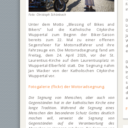
i
Foto: Christoph Schönbach
D
Unter dem Motto „Blessing of Bikes and
L
Bikers“ lud die Katholische Citykirche
G
Wuppertal zum Beginn der Biker-Saison
J
bereits zum 22. Mal zu einer offenen
W
Segensfeier für Motorradfahrer und ihre
Fahrzeuge ein. Die Motorradsegnung fand am
e
Freitag, dem 24. April 2026, vor der St.
Laurentius-Kirche auf dem Laurentiusplatz in
D
Wuppertal-Elberfeld statt. Die Segnung nahm
M
Jan Wacker von der Katholischen Citykirche
Wuppertal vor.
G
s
Fotogalerie (flickr) der Motoradsegnung.
d
d
Die Segnung von Menschen, aber auch von
a
Gegenständen hat in der katholischen Kirche eine
lange Tradition. Während die Segnung eines
F
Menschen den besonderen Schutz Gottes deutlich
machen will, verweist die Segnung von
Gegenständen auf die Verantwortung des