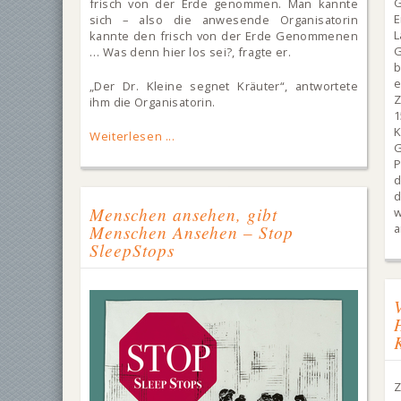
G
frisch von der Erde genommen. Man kannte
sich – also die anwesende Organisatorin
L
kannte den frisch von der Erde Genommenen
… Was denn hier los sei?, fragte er.
b
e
„Der Dr. Kleine segnet Kräuter“, antwortete
Z
ihm die Organisatorin.
1
K
Weiterlesen ...
G
P
d
d
Menschen ansehen, gibt
Menschen Ansehen – Stop
a
SleepStops