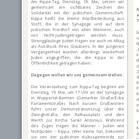
Am Kippa-Tag, Dienstag, 19. Mai, setzen wir
gemeinsam ein sichtbares Zeichen der
K
Solidarität mit der jüdischen Gemeinschaft.
Kippa heißt die kleine Kopfbedeckung aus
T
Stoff, die in der Synagoge und auf dem
jüdischen Friedhof von allen Männern, auch
M
von Nicht-Judengetragen werden muss.
u
Strenggläubige Juden tragen sie auch im Alltag
B
als Ausdruck ihres Glaubens. In der jüngeren
„
Vergangenheit wurden allerdings wiederholt
k
Juden angegriffen, die die Kippa in der
B
Öffentlichkeit getragen haben.
(
Z
Dagegen wollen wir uns gemeinsam stellen.
d
K
Die Veranstaltung zum Kippa-Tag beginnt am
P
Dienstag, 19. Mai, um 17 Uhr an der Synagoge
in Wuppertal-Barmen (Gemarker Straße/Ecke
A
Parlamentstraße). Nach kurzen Grußworten
i
führt unser Demonstrationszug über die
b
Zwinglistraße, den Rathausplatz und den
Werth zur Kirche Sankt Antonius. Während
T
des Zuges tragen die Männer – Juden wie
K
Nichtjuden – Kippa. (Wer keine hat, bekommt
a
sie von der jüdischen Kultusgemeinde zur