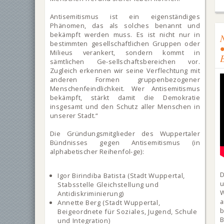
Antisemitismus ist ein eigenständiges
Phänomen, das als solches benannt und
bekämpft werden muss. Es ist nicht nur in
bestimmten gesellschaftlichen Gruppen oder
Milieus verankert, sondern kommt in
sämtlichen Ge-sellschaftsbereichen vor.
Zugleich erkennen wir seine Verflechtung mit
anderen Formen gruppenbezogener
Menschenfeindlichkeit. Wer Antisemitismus
bekämpft, stärkt damit die Demokratie
insgesamt und den Schutz aller Menschen in
unserer Stadt.“
Die Gründungsmitglieder des Wuppertaler
Bündnisses gegen Antisemitismus (in
alphabetischer Reihenfol-ge):
D
Igor Birindiba Batista (Stadt Wuppertal,
u
Stabsstelle Gleichstellung und
W
Antidiskriminierung)
a
Annette Berg (Stadt Wuppertal,
b
Beigeordnete für Soziales, Jugend, Schule
B
und Integration)