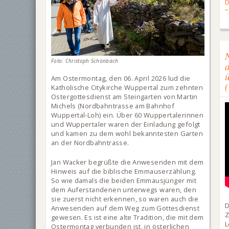
"
Foto: Christoph Schönbach
Am Ostermontag, den 06. April 2026 lud die
Katholische Citykirche Wuppertal zum zehnten
Ostergottesdienst am Steingarten von Martin
Michels (Nordbahntrasse am Bahnhof
Wuppertal-Loh) ein. Über 60 Wuppertalerinnen
und Wuppertaler waren der Einladung gefolgt
und kamen zu dem wohl bekanntesten Garten
an der Nordbahntrasse.
Jan Wacker begrüßte die Anwesenden mit dem
Hinweis auf die biblische Emmauserzählung.
So wie damals die beiden Emmausjünger mit
dem Auferstandenen unterwegs waren, den
sie zuerst nicht erkennen, so waren auch die
D
Anwesenden auf dem Weg zum Gottesdienst
Z
gewesen. Es ist eine alte Tradition, die mit dem
L
Ostermontag verbunden ist, in österlichen