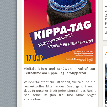
T
g
V
g
Vielfalt leben und schützen – Aufruf zur
Teilnahme am Kippa-Tag in Wuppertal
Wuppertal steht für Offenheit, Vielfalt und ein
respektvolles Miteinander. Dazu gehört auch,
dass in unserer Stadt jeder Mensch das Recht
hat, seine Religion frei und ohne Angst
auszuüben.
F