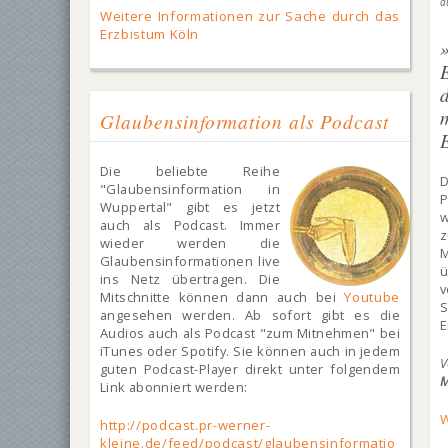
a
Weitere Informationen zur Sache durch das
Erzbistum Köln
Glaubensinformation als Podcast
Die beliebte Reihe
D
"Glaubensinformation in
P
Wuppertal" gibt es jetzt
w
auch als Podcast. Immer
z
wieder werden die
M
Glaubensinformationen live
ü
ins Netz übertragen. Die
v
Mitschnitte können dann auch bei
Youtube
S
angesehen werden. Ab sofort gibt es die
E
Audios auch als Podcast "zum Mitnehmen" bei
iTunes oder Spotify. Sie können auch in jedem
guten Podcast-Player direkt unter folgendem
M
Link abonniert werden:
W
http://podcast.pr-werner-
kleine.de/feed/podcast/glaubensinformatio