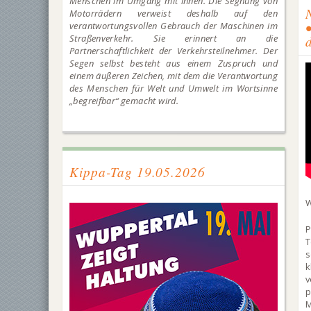
Menschen im Umgang mit ihnen. Die Segnung von
Motorrädern verweist deshalb auf den
verantwortungsvollen Gebrauch der Maschinen im
Straßenverkehr. Sie erinnert an die
Partnerschaftlichkeit der Verkehrsteilnehmer. Der
Segen selbst besteht aus einem Zuspruch und
einem äußeren Zeichen, mit dem die Verantwortung
des Menschen für Welt und Umwelt im Wortsinne
„begreifbar“ gemacht wird.
Kippa-Tag 19.05.2026
W
P
T
k
p
M