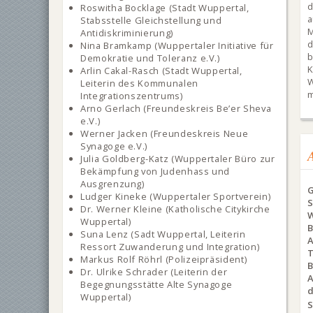
d
Roswitha Bocklage (Stadt Wuppertal,
a
Stabsstelle Gleichstellung und
M
Antidiskriminierung)
Nina Bramkamp (Wuppertaler Initiative für
b
Demokratie und Toleranz e.V.)
K
Arlin Cakal-Rasch (Stadt Wuppertal,
Leiterin des Kommunalen
m
Integrationszentrums)
Arno Gerlach (Freundeskreis Be’er Sheva
e.V.)
Werner Jacken (Freundeskreis Neue
Synagoge e.V.)
Julia Goldberg-Katz (Wuppertaler Büro zur
Bekämpfung von Judenhass und
Ausgrenzung)
Ludger Kineke (Wuppertaler Sportverein)
Dr. Werner Kleine (Katholische Citykirche
W
Wuppertal)
Suna Lenz (Sadt Wuppertal, Leiterin
A
Ressort Zuwanderung und Integration)
Markus Rolf Röhrl (Polizeipräsident)
B
Dr. Ulrike Schrader (Leiterin der
Begegnungsstätte Alte Synagoge
Wuppertal)
S