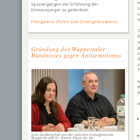
e
Spaziergängen der Erfahrung der
L
Emmausjünger zu gedenken.
s
e
Fotogalerie (flickr) zum Ostergottesdienst.
G
a
Gründung des Wuppertaler
g
L
Bündnisses gegen Antisemitismus
d
s
T
M
W
W
W
Julia Goldberg-Katz von der jüdischen Kultusgemeinde
Wuppertla und Dr. Werner Kleine bei der