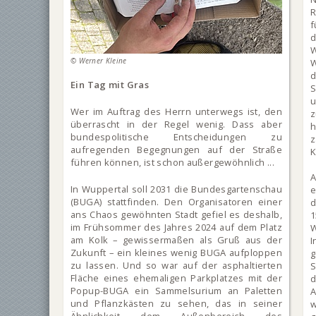
R
f
W
© Werner Kleine
W
d
Ein Tag mit Gras
S
u
Wer im Auftrag des Herrn unterwegs ist, den
z
überrascht in der Regel wenig. Dass aber
h
bundespolitische Entscheidungen zu
z
aufregenden Begegnungen auf der Straße
K
führen können, ist schon außergewöhnlich ...
A
In Wuppertal soll 2031 die Bundesgartenschau
e
(BUGA) stattfinden. Den Organisatoren einer
d
ans Chaos gewöhnten Stadt gefiel es deshalb,
im Frühsommer des Jahres 2024 auf dem Platz
am Kolk – gewissermaßen als Gruß aus der
Zukunft – ein kleines wenig BUGA aufploppen
g
zu lassen. Und so war auf der asphaltierten
S
Fläche eines ehemaligen Parkplatzes mit der
d
Popup-BUGA ein Sammelsurium an Paletten
A
und Pflanzkästen zu sehen, das in seiner
w