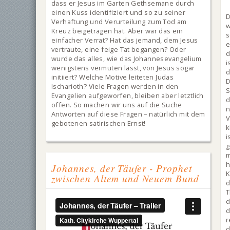
dass er Jesus im Garten Gethsemane durch
einen Kuss identifiziert und so zu seiner
D
Verhaftung und Verurteilung zum Tod am
w
Kreuz beigetragen hat. Aber war das ein
s
einfacher Verrat? Hat das jemand, dem Jesus
vertraute, eine feige Tat begangen? Oder
d
wurde das alles, wie das Johannesevangelium
i
wenigstens vermuten lässt, von Jesus sogar
d
initiiert? Welche Motive leiteten Judas
D
Ischarioth? Viele Fragen werden in den
S
Evangelien aufgeworfen, bleiben aber letztlich
d
offen. So machen wir uns auf die Suche
n
Antworten auf diese Fragen – natürlich mit dem
V
gebotenen satirischen Ernst!
k
i
g
h
Johannes, der Täufer - Prophet
K
zwischen Altem und Neuem Bund
d
T
d
d
r
d