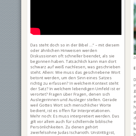
Das steht doch so in der Bibel …“ – mit diesem
oder ähnlichen Hinweisen werden
Diskussionen oft schneller beendet, als sie
D
begonnen haben. Tatsächlich kann man dort
schwarz auf weiß nachlesen, was geschrieben
E
steht. Allein: Wie muss das geschriebene Wort
betont werden, um den Sinn eines Satzes
D
richtig zu erfassen? In welchem Kontext steht
i
der Satz? In welchem lebendigen Umfeld ist er
g
verortet? Fragen über Fragen, denen sich
a
Auslegerinnen und Ausleger stellen. Gerade
e
weil Gottes Wort sich menschlicher Worte
h
bedient, ist es offen für Interpretationen.
d
Mehr noch: Es muss interpretiert werden. Das
d
gilt vor allem auch für schillernde biblische
Persönlichkeiten. Zu denen gehört
zweifelsohne Judas Ischarioth. Unstrittig ist,
b