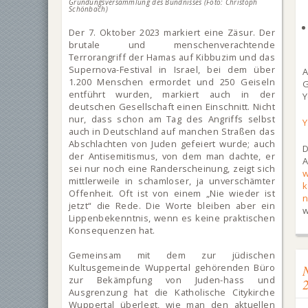
Gründungsversammlung des Bündnisses (Foto: Christoph
Schönbach)
Der 7. Oktober 2023 markiert eine Zäsur. Der
brutale und menschenverachtende
Terrorangriff der Hamas auf Kibbuzim und das
Supernova-Festival in Israel, bei dem über
A
1.200 Menschen ermordet und 250 Geiseln
entführt wurden, markiert auch in der
Y
deutschen Gesellschaft einen Einschnitt. Nicht
nur, dass schon am Tag des Angriffs selbst
Y
auch in Deutschland auf manchen Straßen das
Abschlachten von Juden gefeiert wurde; auch
D
der Antisemitismus, von dem man dachte, er
A
sei nur noch eine Randerscheinung, zeigt sich
w
mittlerweile in schamloser, ja unverschämter
k
Offenheit. Oft ist von einem „Nie wieder ist
jetzt“ die Rede. Die Worte bleiben aber ein
w
Lippenbekenntnis, wenn es keine praktischen
Konsequenzen hat.
Gemeinsam mit dem zur jüdischen
Kultusgemeinde Wuppertal gehörenden Büro
zur Bekämpfung von Juden-hass und
Ausgrenzung hat die Katholische Citykirche
Wuppertal überlegt, wie man den aktuellen