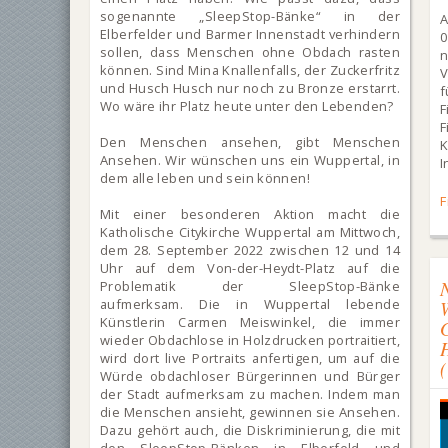
sogenannte „SleepStop-Bänke“ in der
Elberfelder und Barmer Innenstadt verhindern
0
sollen, dass Menschen ohne Obdach rasten
können. Sind Mina Knallenfalls, der Zuckerfritz
V
und Husch Husch nur noch zu Bronze erstarrt.
Wo wäre ihr Platz heute unter den Lebenden?
F
Den Menschen ansehen, gibt Menschen
Ansehen. Wir wünschen uns ein Wuppertal, in
I
dem alle leben und sein können!
F
Mit einer besonderen Aktion macht die
Katholische Citykirche Wuppertal am Mittwoch,
dem 28. September 2022 zwischen 12 und 14
Uhr auf dem Von-der-Heydt-Platz auf die
Problematik der SleepStop-Bänke
aufmerksam. Die in Wuppertal lebende
Künstlerin Carmen Meiswinkel, die immer
wieder Obdachlose in Holzdrucken portraitiert,
wird dort live Portraits anfertigen, um auf die
Würde obdachloser Bürgerinnen und Bürger
der Stadt aufmerksam zu machen. Indem man
die Menschen ansieht, gewinnen sie Ansehen.
Dazu gehört auch, die Diskriminierung, die mit