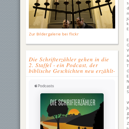
s
m
j
k
E
Zur Bildergalerie bei flickr
E
G
V
a
Die Schrifterzähler gehen in die
M
2. Staffel - ein Podcast, der
T
biblische Geschichten neu erzählt-
G
E
N
S
W
J
g
P
Z