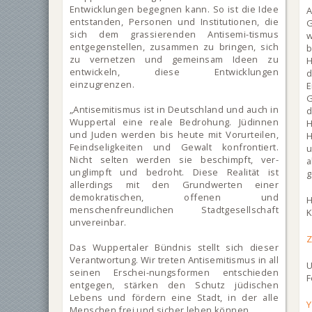
Entwicklungen begegnen kann. So ist die Idee
A
entstanden, Personen und Institutionen, die
G
sich dem grassierenden Antisemi-tismus
entgegenstellen, zusammen zu bringen, sich
zu vernetzen und gemeinsam Ideen zu
H
entwickeln, diese Entwicklungen
d
einzugrenzen.
E
„Antisemitismus ist in Deutschland und auch in
d
Wuppertal eine reale Bedrohung. Jüdinnen
H
und Juden werden bis heute mit Vorurteilen,
H
Feindseligkeiten und Gewalt konfrontiert.
u
Nicht selten werden sie beschimpft, ver-
a
unglimpft und bedroht. Diese Realität ist
g
allerdings mit den Grundwerten einer
demokratischen, offenen und
H
menschenfreundlichen Stadtgesellschaft
K
unvereinbar.
Z
Das Wuppertaler Bündnis stellt sich dieser
Verantwortung. Wir treten Antisemitismus in all
seinen Erschei-nungsformen entschieden
F
entgegen, stärken den Schutz jüdischen
Lebens und fördern eine Stadt, in der alle
Y
Menschen frei und sicher leben können.