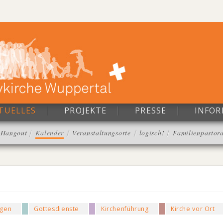
TUELLES
PROJEKTE
PRESSE
INFO
Hangout
Kalender
Veranstaltungsorte
logisch!
Familienpastora
ngen
Gottesdienste
Kirchenführung
Kirche vor Ort