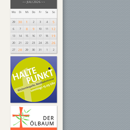
JULI 2026
<<
>>
Mo
Di
Mi
Do
Fr
Sa
So
30
1
5
29
2
3
4
8
9
12
6
7
10
11
19
13
14
15
16
17
18
26
20
21
22
23
24
25
28
27
29
30
31
1
2