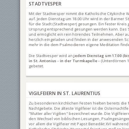
STADTVESPER
Mit der Stadtvesper nimmt die Katholische Citykirche
auf. Jeden Dienstag um 18.00 Uhr wird in der Barmer S
für die Stadt (Stadtvesper) gesungen. Ein fester Kreis
Ursprung entsprechend gesungen werden kann. Das S
und ermöglicht ein rein hörendes Teilnehmen. Aber au
herzlich eingeladen und finden in der anwesenden Sch
mehr in die dem Psalmodieren eigene Meditation fin
Die Stadtvesper wird an
jedem Dienstag um 17.00 (bis
in St. Antonius - in der Turmkapelle -
(Unterdörnen 1
gebetet.
VIGILFEIERN IN ST. LAURENTIUS
Zu besonderen kirchlichen Festen hielten bereits die 
Nachtgebete. Die älteste Vigilfeier ist die Osternachtf
"Mutter aller Vigilien" bezeichnet wurde. Die Vigilfeie
den Wechsel von biblischen Lesungen, Psalmgesängen
vor allem die Vigilfeier mit Papst Benedikt XVI währ