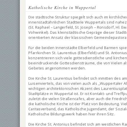
Katholische Kirche in Wuppertal
Die städtische Struktur spiegelt sich auch im kirchlic
innenstadtähnlichen Stadtteile Wuppertals sind nahez
(St. Raphael – Langerfeld, St. Joseph – Ronsdorf, Hl. E
Vohwinkel). Das kleinstädtische Gepräge dieser Stadtte
orientierten Ansatz der klassischen Gemeindepastoral
Für die beiden Innenstädte Elberfeld und Barmen spi
Pfarrkirchen St. Laurentius (Elberfeld) und St. Antonius
konzentrieren sich viele gottesdienstliche und kirche
beeindruckende Gottesdiensträume, die von Vielen al
Gebetes angenommen werden.
Die Kirche St. Laurentius befindet sich inmitten des 
Luisenviertels, das von vielen auch als „Wuppertaler Al
wichtigen architektonischen Akzent des Laurentiuspla
Stadtplätze in Wuppertal ist. Er ist Kontakt- und Treff
zuletzt die vielen Straßencafes, aber auch die Friedric
die katholische Kirche ist der Platz von Bedeutung. Vie
Caritasverband, das Katholische Jugendamt, der Sozial
Katholische Bildungswerk haben hier ihren Sitz.
Die Kirche St. Antonius befindet sich am westlichen Ra