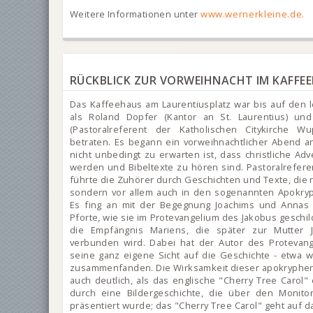
Weitere Informationen unter
www.wernerkleine.de.
RÜCKBLICK ZUR VORWEIHNACHT IM KAFFE
Das Kaffeehaus am Laurentiusplatz war bis auf den le
als Roland Dopfer (Kantor an St. Laurentius) un
(Pastoralreferent der Katholischen Citykirche W
betraten. Es begann ein vorweihnachtlicher Abend a
nicht unbedingt zu erwarten ist, dass christliche Ad
werden und Bibeltexte zu hören sind. Pastoralrefere
führte die Zuhörer durch Geschichten und Texte, die ni
sondern vor allem auch in den sogenannten Apokryp
Es fing an mit der Begegnung Joachims und Annas
Pforte, wie sie im Protevangelium des Jakobus geschil
die Empfängnis Mariens, die später zur Mutter J
verbunden wird. Dabei hat der Autor des Protevan
seine ganz eigene Sicht auf die Geschichte - etwa 
zusammenfanden. Die Wirksamkeit dieser apokryphe
auch deutlich, als das englische "Cherry Tree Carol" 
durch eine Bildergeschichte, die über den Monit
präsentiert wurde; das "Cherry Tree Carol" geht auf 