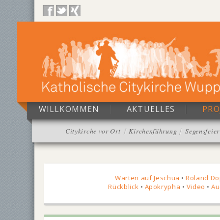
WILLKOMMEN
AKTUELLES
PRO
Citykirche vor Ort
Kirchenführung
Segensfeier
Warten auf Jeschua
•
Roland Do
Rückblick
•
Apokrypha
•
Video
•
Au