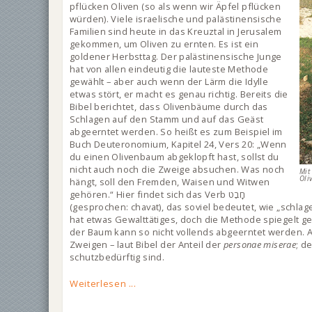
pflücken Oliven (so als wenn wir Äpfel pflücken
würden). Viele israelische und palästinensische
Familien sind heute in das Kreuztal in Jerusalem
gekommen, um Oliven zu ernten. Es ist ein
goldener Herbsttag. Der palästinensische Junge
hat von allen eindeutig die lauteste Methode
gewählt – aber auch wenn der Lärm die Idylle
etwas stört, er macht es genau richtig. Bereits die
Bibel berichtet, dass Olivenbäume durch das
Schlagen auf den Stamm und auf das Geäst
abgeerntet werden. So heißt es zum Beispiel im
Buch Deuteronomium, Kapitel 24, Vers 20: „Wenn
du einen Olivenbaum abgeklopft hast, sollst du
nicht auch noch die Zweige absuchen. Was noch
Mit
Oli
hängt, soll den Fremden, Waisen und Witwen
gehören.“ Hier findet sich das Verb חָבַט
(gesprochen: chavat), das soviel bedeutet, wie „schlag
hat etwas Gewalttätiges, doch die Methode spiegelt g
der Baum kann so nicht vollends abgeerntet werden. Am
Zweigen – laut Bibel der Anteil der
personae miserae
; d
schutzbedürftig sind.
Weiterlesen ...