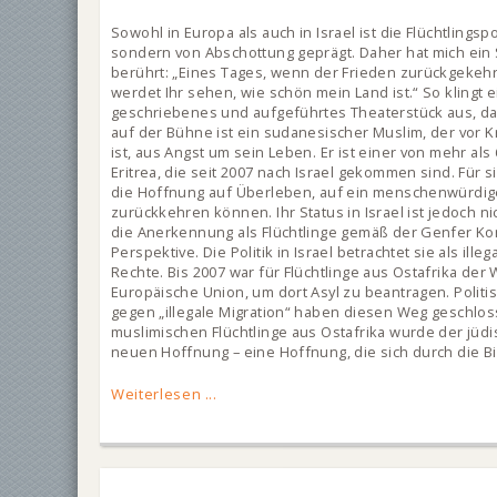
Sowohl in Europa als auch in Israel ist die Flüchtlingsp
sondern von Abschottung geprägt. Daher hat mich ein 
berührt: „Eines Tages, wenn der Frieden zurückgekehrt
werdet Ihr sehen, wie schön mein Land ist.“ So klingt
geschriebenes und aufgeführtes Theaterstück aus, das E
auf der Bühne ist ein sudanesischer Muslim, der vor 
ist, aus Angst um sein Leben. Er ist einer von mehr al
Eritrea, die seit 2007 nach Israel gekommen sind. Für s
die Hoffnung auf Überleben, auf ein menschenwürdiges
zurückkehren können. Ihr Status in Israel ist jedoch ni
die Anerkennung als Flüchtlinge gemäß der Genfer Ko
Perspektive. Die Politik in Israel betrachtet sie als il
Rechte. Bis 2007 war für Flüchtlinge aus Ostafrika der
Europäische Union, um dort Asyl zu beantragen. Polit
gegen „illegale Migration“ haben diesen Weg geschlos
muslimischen Flüchtlinge aus Ostafrika wurde der jüdi
neuen Hoffnung – eine Hoffnung, die sich durch die Bi
Weiterlesen ...