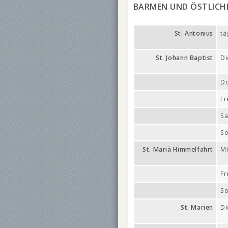
BARMEN UND ÖSTLICHE
St. Antonius
tä
St. Johann Baptist
Di
Do
Fr
S
So
St. Mariä Himmelfahrt
Mi
Fr
So
St. Marien
Di