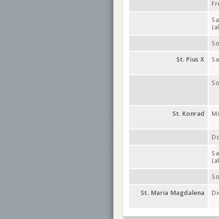
Fr
S
(a
So
St. Pius X
S
So
St. Konrad
Mi
Do
S
(a
So
St. Maria Magdalena
Di