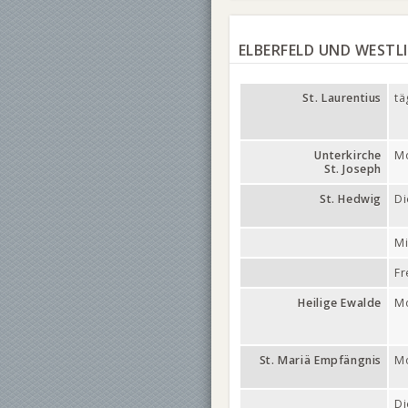
ELBERFELD UND WESTL
St. Laurentius
tä
Unterkirche
M
St. Joseph
St. Hedwig
Di
Mi
Fr
Heilige Ewalde
Mo
St. Mariä Empfängnis
M
Di