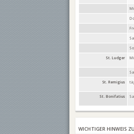
Mi
Do
Fr
S
So
St. Ludger
Mi
S
St. Remigius
tä
St. Bonifatius
S
WICHTIGER HINWEIS Z