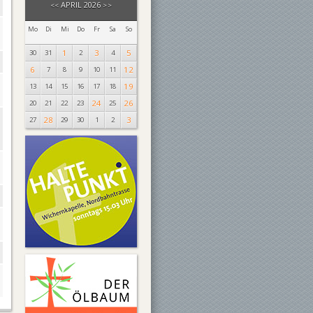
APRIL 2026
<<
>>
Mo
Di
Mi
Do
Fr
Sa
So
1
3
5
30
31
2
4
6
12
7
8
9
10
11
19
13
14
15
16
17
18
24
26
20
21
22
23
25
28
3
27
29
30
1
2